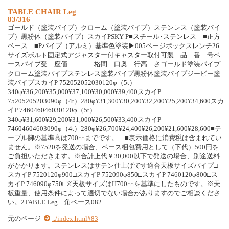
TABLE CHAIR Leg
83/316
ゴールド（塗装パイプ）クローム（塗装パイプ）ステンレス（塗装パイ
プ）黒粉体（塗装パイプ）スカイPSKY-P■スチール･ステンレス ■正方
ベース ■Pパイプ（アルミ）基準色塗装▶005ページボックスレンチ26
サイズボルト固定式アジャスター付キャスター取付可製 品 番 号ベ
ースパイプ受 座価 格間 口奥 行高 さゴールド塗装パイプ
クローム塗装パイプステンレス塗装パイプ黒粉体塗装パイプジービー塗
装パイプスカイP 752052052030120φ（5t）
340φ¥36,200¥35,000¥37,100¥30,000¥39,400スカイP
75205205203090φ（4t）280φ¥31,300¥30,200¥32,200¥25,200¥34,600スカ
イP 746046046030120φ（5t）
340φ¥31,600¥29,200¥31,000¥26,500¥33,400スカイP
74604604603090φ（4t）280φ¥26,700¥24,400¥26,200¥21,600¥28,600■テ
ーブル脚の基準高は700㎜までです。 ■表示価格に消費税は含まれてい
ません。※7520を発送の場合、ベース梱包費用として（下代）500円を
ご負担いただきます。※合計上代￥30,000以下で発送の場合、別途送料
がかかります。ステンレスはサテン仕上げです適合天板サイズパイプ□
スカイP 7520120φ900□スカイP 752090φ850□スカイP 7460120φ800□ス
カイP 746090φ750□※天板サイズはH700㎜を基準にしたものです。※天
板重量、使用条件によって適切でない場合がありますのでご相談くださ
い。2TABLE Leg 角ベース082
元のページ
../index.html#83