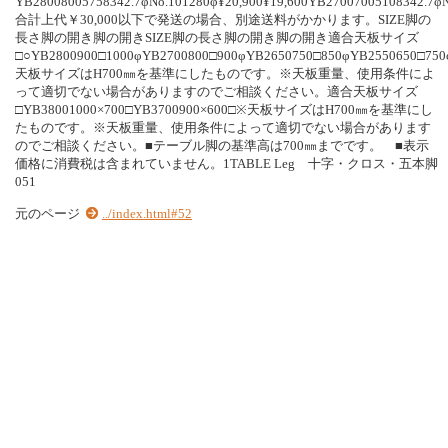
YB28008005758342.7φNo.101280φ¥20,900¥19,600YB27007005108342.7φN
合計上代￥30,000以下で発送の場合、別途送料がかかります。SIZE脚の
長さ脚の開き脚の開きSIZE脚の長さ脚の開き脚の開き適合天板サイズ
□○YB2800900□1000φYB2700800□900φYB2650750□850φYB2550650□75
天板サイズはH700㎜を基準にしたものです。※天板重量、使用条件によ
って適切でない場合がありますのでご相談ください。適合天板サイズ
□YB38001000×700□YB3700900×600□※天板サイズはH700㎜を基準にし
たものです。※天板重量、使用条件によって適切でない場合があります
のでご相談ください。■テーブル脚の基準高は700㎜までです。 ■表示
価格に消費税は含まれていません。1TABLE Leg 十字・クロス・五本脚
051
元のページ
../index.html#52