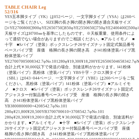
TABLE CHAIR Leg
52/316
YES五本脚タイプ（YK）は052ページ、一文字脚タイプ（YSA）は260ペ
ージをご覧ください。 SIZE脚の長さ脚の開き脚の開き適合天板サイズ
□○YE2700800□900φYE2650750□850φYE2550650□750φYE2400400□500φ
天板サイズはH700㎜を基準にしたものです。※天板重量、使用条件によ
って適切でない場合がありますのでご相談ください。■アルミイモノ ■
十字 ■Sパイプ（塗装）ボックスレンチ26サイズナット固定式製品番号
ベースパイプ受 座価 格脚の長さ脚の開き高 さⅠ41粉体塗装パイプ黒
粉体塗装パイプ
YE27007005008342.7φNo.101280φ¥19,300¥18,200YE26506504658342.7φN
合計上代￥30,000以下で発送の場合、別途送料がかかります。Ⅰ41粉体
（塗装パイプ）黒粉体（塗装パイプ）YBS十字・クロス脚タイプ
（SBL）は043−044ページ、一文字脚タイプ（YBE）は260ページをご覧
ください。 黒粉体（塗装パイプ）Ⅰ41粉体（塗装パイプ）■アルミイモ
ノ ■クロス ■Sパイプ（塗装）ボックスレンチ26サイズナット固定式
アジャスター付製品番号ベースパイプ受 座価 格脚の長さ脚の開き
高 さⅠ41粉体塗装パイプ黒粉体塗装パイプ
YB3800800690×4208542.7φNo.101
280φ¥21,800¥20,500YB3700700610×3708542.7φNo.101
280φ¥20,300¥19,200※合計上代￥30,000以下で発送の場合、別途送料が
かかります。■アルミイモノ ■十字 ■Sパイプ（塗装）ボックスレンチ
26サイズナット固定式アジャスター付製品番号ベースパイプ受 座価
格脚の長さ脚の開き高 さⅠ41粉体塗装パイプ黒粉体塗装パイプ