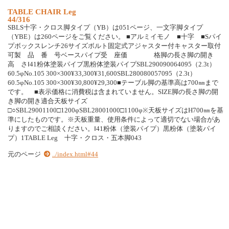
TABLE CHAIR Leg
44/316
SBLS十字・クロス脚タイプ（YB）は051ページ、一文字脚タイプ
（YBE）は260ページをご覧ください。 ■アルミイモノ ■十字 ■Sパイ
プボックスレンチ26サイズボルト固定式アジャスター付キャスター取付
可製 品 番 号ベースパイプ受 座価 格脚の長さ脚の開き
高 さⅠ41粉体塗装パイプ黒粉体塗装パイプSBL290090064095（2.3t）
60.5φNo.105 300×300¥33,300¥31,600SBL280080057095（2.3t）
60.5φNo.105 300×300¥30,800¥29,300■テーブル脚の基準高は700㎜まで
です。 ■表示価格に消費税は含まれていません。SIZE脚の長さ脚の開
き脚の開き適合天板サイズ
□○SBL29001100□1200φSBL28001000□1100φ※天板サイズはH700㎜を基
準にしたものです。※天板重量、使用条件によって適切でない場合があ
りますのでご相談ください。Ⅰ41粉体（塗装パイプ）黒粉体（塗装パイ
プ）1TABLE Leg 十字・クロス・五本脚043
元のページ
../index.html#44