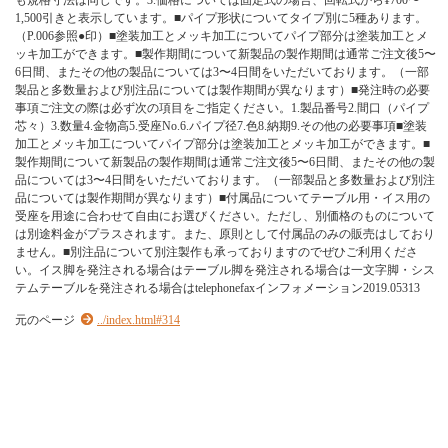
も規格寸法は同じです。3.価格については固定式の場合、回転式から¥700〜
1,500引きと表示しています。■パイプ形状についてタイプ別に5種あります。
（P.006参照●印）■塗装加工とメッキ加工についてパイプ部分は塗装加工とメ
ッキ加工ができます。■製作期間について新製品の製作期間は通常ご注文後5〜
6日間、またその他の製品については3〜4日間をいただいております。（一部
製品と多数量および別注品については製作期間が異なります）■発注時の必要
事項ご注文の際は必ず次の項目をご指定ください。1.製品番号2.間口（パイプ
芯々）3.数量4.金物高5.受座No.6.パイプ径7.色8.納期9.その他の必要事項■塗装
加工とメッキ加工についてパイプ部分は塗装加工とメッキ加工ができます。■
製作期間について新製品の製作期間は通常ご注文後5〜6日間、またその他の製
品については3〜4日間をいただいております。（一部製品と多数量および別注
品については製作期間が異なります）■付属品についてテーブル用・イス用の
受座を用途に合わせて自由にお選びください。ただし、別価格のものについて
は別途料金がプラスされます。また、原則として付属品のみの販売はしており
ません。■別注品について別注製作も承っておりますのでぜひご利用くださ
い。イス脚を発注される場合はテーブル脚を発注される場合は一文字脚・シス
テムテーブルを発注される場合はtelephonefaxインフォメーション2019.05313
元のページ
../index.html#314