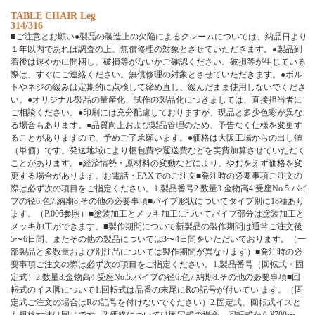
TABLE CHAIR Leg
314/316
■ご注意とお願い●製品の製造上の欠陥によるクレームについては、納品日より
１年以内であれば調査の上、無償修理の対象とさせていただきます。●製品到
着後は速やかに開梱し、破損等がないかご確認ください。破損等が生じている
際は、すぐにご連絡ください。無償修理の対象とさせていただきます。●ボル
トやネジの緩みは定期的に点検して締め直し、緩んだまま使用しないでくださ
い。●オリジナル製品の量産化、試作の製品化につきましては、直接担当者に
ご相談ください。●印刷には充分配慮しておりますが、現品と多少色彩が異な
る場合もあります。●品質向上および製品管理のため、予告なく仕様を変更す
ることがありますので、予めご了承願います。●価格は大阪工場からの出し値
（単価）です。発送地域により梱包費や運送費などを実費加算させていただく
ことがあります。●経済情勢・原材料の変動などにより、やむをえず価格を変
更する場合があります。お電話・FAXでのご注文■発注時の必要事項ご注文の
際は必ず次の項目をご指定ください。1.製品番号2.数量3.金物高4.受座No.5.パイ
プの径6.色7.納期8.その他の必要事項■パイプ形状についてタイプ別に18種あり
ます。（P.006参照）■塗装加工とメッキ加工についてパイプ部分は塗装加工と
メッキ加工ができます。■製作期間について新製品の製作期間は通常ご注文後
5〜6日間、またその他の製品については3〜4日間をいただいております。（一
部製品と多数量および別注品については製作期間が異なります）■発注時の必
要事項ご注文の際は必ず次の項目をご指定ください。1.製品番号（回転式・固
定式）2.数量3.金物高4.受座No.5.パイプの径6.色7.納期8.その他の必要事項■回
転式のイス脚について1.回転式は品番の末尾にRの記号が付いてい ます。（固
定式ご注文の場合はRの記号を付けないでください）2.固定式、回転式イスと